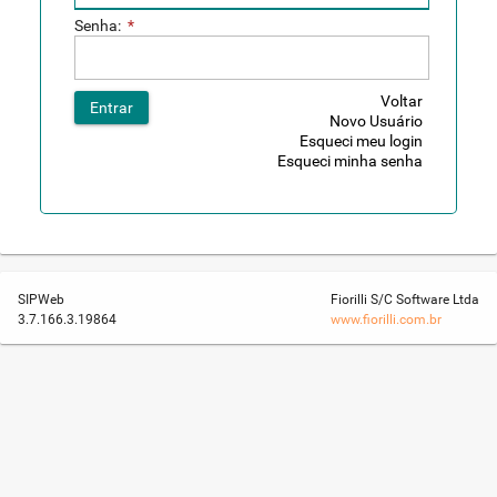
Senha:
*
Voltar
Entrar
Novo Usuário
Esqueci meu login
Esqueci minha senha
SIPWeb
Fiorilli S/C Software Ltda
3.7.166.3.19864
www.fiorilli.com.br