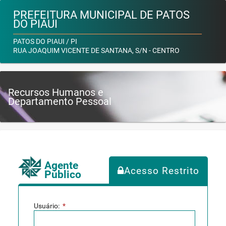
PREFEITURA MUNICIPAL DE PATOS
DO PIAUI
PATOS DO PIAUI / PI
RUA JOAQUIM VICENTE DE SANTANA, S/N - CENTRO
Recursos Humanos e
Departamento Pessoal
Agente
Acesso Restrito
Público
Usuário:
*