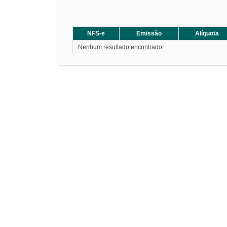
NFS-e
Emissão
Alíquota
Nenhum resultado encontrado!